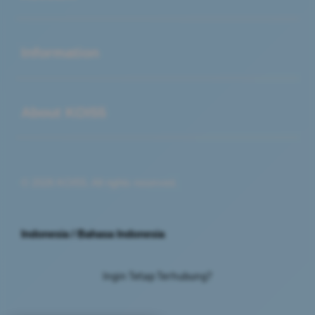
Buka
Information
Buka
About KOI55
© 2026 KOI55. All rights reserved.
Indonesia / Bahasa Indonesia
Ingin Tetap Terhubung?