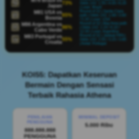
M76 Brazil vs
🇧🇷
73%
Odds 1X2: 1.55 / 4.05 / 6.20
🇯🇵
Japan
| Lean: Brazil
Round of 32 | Santa Clara
M81 USA vs
🇺🇸
65%
path | Odds 1X2: 1.68 / 3.80
🇧🇦
Bosnia
/ 5.20 | Lean: USA
Round of 32 | Bay Area path
M86 Argentina vs
🇦🇷
86%
| Odds 1X2: 1.24 / 6.10 /
🇨🇻
Cabo Verde
12.00 | Lean: Argentina
Round of 32 | Jadwal FIFA |
M83 Portugal vs
🇵🇹
55%
Odds 1X2: 2.05 / 3.25 / 3.80
🇭🇷
Croatia
| Ketat: Portugal
KOI55: Dapatkan Keseruan
Bermain Dengan Sensasi
Terbaik Rahasia Athena
PENILAIAN
MINIMAL DEPOSIT
PENGGUNA
5.000 Ribu
888.888.888
PENGGUNA