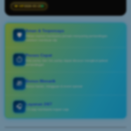
2026-03-23
Aman & Terpercaya
🛡️
Pilihan market membantu pemain menyaring pertandingan
sebelum membuat slip
Proses Cepat
⏱️
Bola parlay dan mix parlay dapat disusun mengikuti jadwal
pertandingan
Bonus Menarik
🎁
Bonus harian, mingguan & event spesial
Layanan 24/7
🎧
CS siap membantu kapan saja