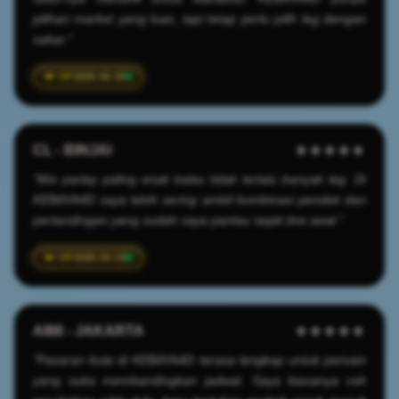
pilihan market yang luas, tapi tetap perlu pilih leg dengan
sabar."
2026-05-25
CL - BINJAI
★★★★★
"Mix parlay paling enak kalau tidak terlalu banyak leg. Di
KEBAYA4D saya lebih sering ambil kombinasi pendek dari
pertandingan yang sudah saya pantau sejak line awal."
2026-03-19
AI88 - JAKARTA
★★★★★
"Pasaran bola di KEBAYA4D terasa lengkap untuk pemain
yang suka membandingkan jadwal. Saya biasanya cek