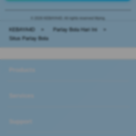
© 2026 KEBAYA4D. All rights reserved Mying.
KEBAYA4D
>
Parlay Bola Hari Ini
>
Situs Parlay Bola
Buka
Footer Navigation
Products
Buka
Services
Buka
Support