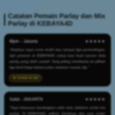
Catatan Pemain Parlay dan Mix
Parlay di KEBAYA4D
Mpin – Jakarta
★★★★★
"Awalnya saya cuma ambil dua sampai tiga pertandingan,
tapi pasaran di KEBAYA4D cukup luas buat nyusun bola
parlay yang lebih variatif. Yang paling membantu itu pilihan
liga kecil tetap kebaca jelas sebelum masuk slip."
2025-04-20
Sabb - JAKARTA
★★★★★
"Saya biasanya bandingkan odds dulu sebelum ambil mix
parlay. Di KEBAYA4D, pilihan handicap dan over under