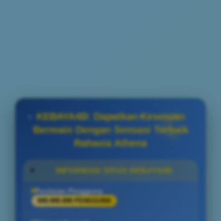
KEBAYA4D: Dapatkan Keseruan
Bermain Dengan Sensasi Terbaik
Rahasia Athena
INFORMASI SITUS KEBAYA4D
Penilaian Pengguna
888.888.888 PENGGUNA