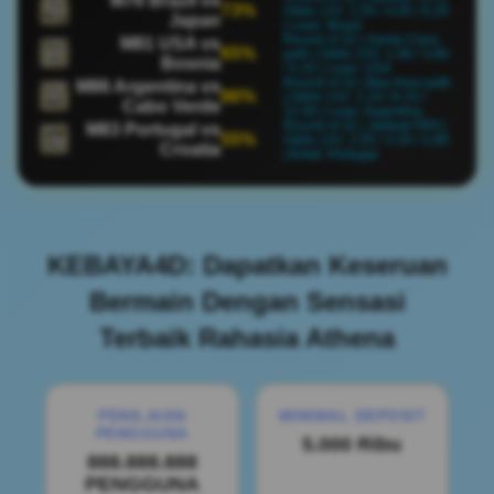
M76 Brazil vs
🇧🇷
73%
Odds 1X2: 1.55 / 4.05 / 6.20
🇯🇵
Japan
| Lean: Brazil
Round of 32 | Santa Clara
M81 USA vs
🇺🇸
65%
path | Odds 1X2: 1.68 / 3.80
🇧🇦
Bosnia
/ 5.20 | Lean: USA
Round of 32 | Bay Area path
M86 Argentina vs
🇦🇷
86%
| Odds 1X2: 1.24 / 6.10 /
🇨🇻
Cabo Verde
12.00 | Lean: Argentina
Round of 32 | Jadwal FIFA |
M83 Portugal vs
🇵🇹
55%
Odds 1X2: 2.05 / 3.25 / 3.80
🇭🇷
Croatia
| Ketat: Portugal
KEBAYA4D: Dapatkan Keseruan
Bermain Dengan Sensasi
Terbaik Rahasia Athena
PENILAIAN
MINIMAL DEPOSIT
PENGGUNA
5.000 Ribu
888.888.888
PENGGUNA