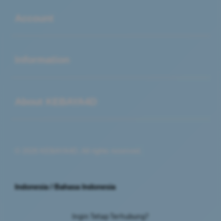
Buka
Account
Buka
Information
Buka
About KEBAYA4D
© 2026 KEBAYA4D. All rights reserved.
Indonesia / Bahasa Indonesia
Ingin Tetap Terhubung?